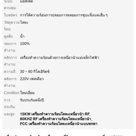
ระบบ
มอสเฟต
ควบคุม:
ใบสมัคร:
การให้ความร้อนการปลอมการหลอมการชุบแข็งและอื่น ๆ
วัสดุความ
โลหะ
ร้อน:
คูลลิ่ง:
น้ำ
รอบการ
100%
ทำงาน:
หลักการ
เครื่องทำความร้อนด้วยการเหนี่ยวนำแม่เหล็กไฟฟ้า
ทำงาน:
ความถี่:
30 ~ 80 กิโลเฮิร์ตซ์
พลังการ
220V เฟสเดียว
ทำงาน:
Condtion:
ใหม่เอี่ยม
การ
รับประกันหนึ่งปี
ประกัน:
15KW เครื่องทำความร้อนโลหะเหนี่ยวนำ RF
แสงสูง:
,
80KHZ RF เครื่องทำความร้อนโลหะเหนี่ยวนำ
,
FCC เครื่องทำความร้อนโลหะเหนี่ยวนำแบบพกพา