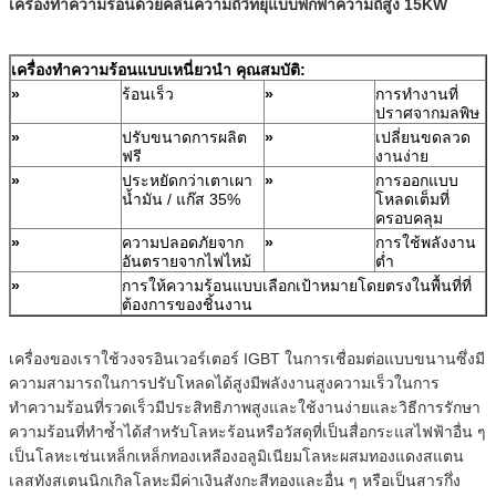
เครื่องทำความร้อนด้วยคลื่นความถี่วิทยุแบบพกพาความถี่สูง 15KW
เครื่องทำความร้อนแบบเหนี่ยวนำ
คุณสมบัติ:
»
ร้อนเร็ว
»
การทำงานที่
ปราศจากมลพิษ
»
ปรับขนาดการผลิต
»
เปลี่ยนขดลวด
ฟรี
งานง่าย
»
ประหยัดกว่าเตาเผา
»
การออกแบบ
น้ำมัน / แก๊ส 35%
โหลดเต็มที่
ครอบคลุม
»
ความปลอดภัยจาก
»
การใช้พลังงาน
อันตรายจากไฟไหม้
ต่ำ
»
การให้ความร้อนแบบเลือกเป้าหมายโดยตรงในพื้นที่ที่
ต้องการของชิ้นงาน
เครื่องของเราใช้วงจรอินเวอร์เตอร์ IGBT ในการเชื่อมต่อแบบขนานซึ่งมี
ความสามารถในการปรับโหลดได้สูงมีพลังงานสูงความเร็วในการ
ทำความร้อนที่รวดเร็วมีประสิทธิภาพสูงและใช้งานง่ายและวิธีการรักษา
ความร้อนที่ทำซ้ำได้สำหรับโลหะร้อนหรือวัสดุที่เป็นสื่อกระแสไฟฟ้าอื่น ๆ
เป็นโลหะเช่นเหล็กเหล็กทองเหลืองอลูมิเนียมโลหะผสมทองแดงสแตน
เลสทังสเตนนิกเกิลโลหะมีค่าเงินสังกะสีทองและอื่น ๆ หรือเป็นสารกึ่ง