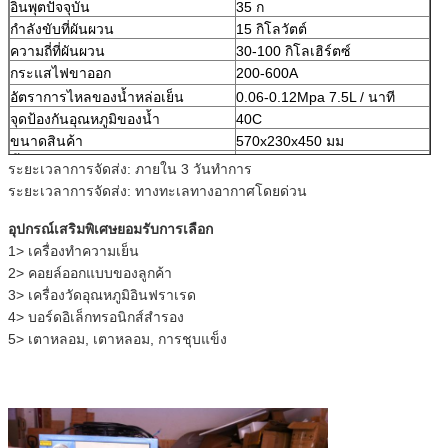
อินพุตปัจจุบัน
35 ก
กำลังขับที่ผันผวน
15 กิโลวัตต์
ความถี่ที่ผันผวน
30-100 กิโลเฮิร์ตซ์
กระแสไฟขาออก
200-600A
อัตราการไหลของน้ำหล่อเย็น
0.06-0.12Mpa 7.5L / นาที
จุดป้องกันอุณหภูมิของน้ำ
40C
ขนาดสินค้า
570x230x450 มม
น้ำหนักสุทธิ
27.5 กก
ระยะเวลาการจัดส่ง: ภายใน 3 วันทำการ
ระยะเวลาการจัดส่ง: ทางทะเลทางอากาศโดยด่วน
อุปกรณ์เสริมพิเศษยอมรับการเลือก
1> เครื่องทำความเย็น
2> คอยล์ออกแบบของลูกค้า
3> เครื่องวัดอุณหภูมิอินฟราเรด
4> บอร์ดอิเล็กทรอนิกส์สำรอง
5> เตาหลอม, เตาหลอม, การชุบแข็ง