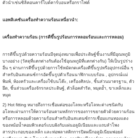
ตัวนำเช่นซิลิคอนคาร์ไบด์คาร์บอนหรือกราไฟต์
แอพลิเคชันเครื่องทำความร้อนเหนี่ยวนำ:
เครื่องทำความร้อน (การตีขึ้นรูปร้อนการหลอมร้อนและการหลอม)
การตีขึ้นรูปด้วยความร้อนมีจุดมุ่งหมายเพื่อประดิษฐ์ชิ้นงานที่มีอุณหภูมิ
บางอย่าง (วัสดุที่แตกต่างกันต้องใช้อุณหภูมิที่แตกต่างกัน) ให้เป็นรูปร่าง
อื่น ๆ ผ่านการตีขึ้นรูปด้วยการใช้หมัดกดเครื่องตีขึ้นรูปหรืออุปกรณ์อื่น ๆ
สำหรับอินสแตนซ์การอัดขึ้นรูปตัวเรือนนาฬิกาแบบร้อน , อุปกรณ์แม่
พิมพ์, ห้องครัวและเครื่องใช้บนโต๊ะ, เครื่องศิลปะ, ชิ้นส่วนมาตรฐาน, ตัว
ยึด, ชิ้นส่วนเครื่องจักรกลประดิษฐ์, ตัวล็อคสำริด, หมุดย้ำ, ขาเหล็กและ
หมุด
2) Hot fitting หมายถึงการเชื่อมต่อของโลหะหรือโลหะต่างชนิดกับ
อโลหะผ่านการให้ความร้อนตามหลักการของการขยายตัวด้วยความร้อน
หรือการหลอมด้วยความร้อนสำหรับอินสแตนซ์การเชื่อมแกนทองแดง
ของหม้อน้ำคอมพิวเตอร์แบบฝังกับแผ่นอลูมิเนียมและแถบลำโพง
สารประกอบของเหล็ก และท่อพลาสติกการปิดผนึกอลูมิเนียมฟอยล์