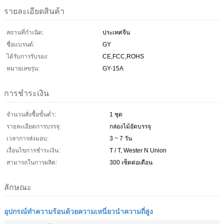
รายละเอียดสินค้า
สถานที่กำเนิด:
ประเทศจีน
ชื่อแบรนด์:
GY
ได้รับการรับรอง:
CE,FCC,ROHS
หมายเลขรุ่น:
GY-15A
การชำระเงิน
จำนวนสั่งซื้อขั้นต่ำ:
1 ชุด
รายละเอียดการบรรจุ:
กล่องไม้อัดบรรจุ
เวลาการส่งมอบ:
3 ~ 7 วัน
เงื่อนไขการชำระเงิน:
T / T, Wester N Union
สามารถในการผลิต:
300 เซ็ตต่อเดือน
ลักษณะ
อุปกรณ์ทำความร้อนด้วยความเหนี่ยวนำความถี่สูง