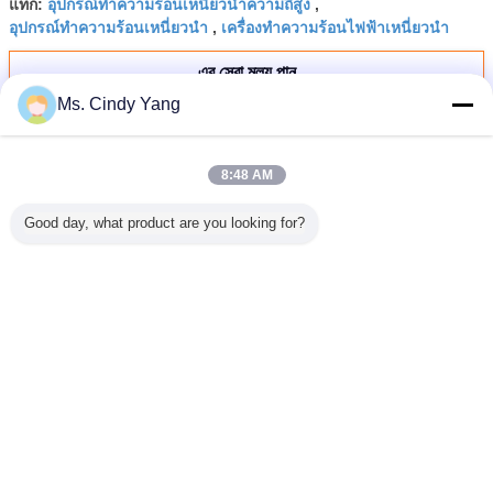
อุปกรณ์ทำความร้อนเหนี่ยวนำความถี่สูง
แท็ก:
,
อุปกรณ์ทำความร้อนเหนี่ยวนำ
เครื่องทำความร้อนไฟฟ้าเหนี่ยวนำ
,
এর সেরা মূল্য পান
Ms. Cindy Yang
100KHZ 120KW DSP ควบคุมเครื่อง
ทำความร้อนเหนี่ยวนำ
8:48 AM
Good day, what product are you looking for?
চালিয়ে
เครื่องทำความร้อนเหนี่ยวนำ
มากกว่า
trahigh
180A IGBT
750A กระแสไฟเข้า
หน้าจอสัมผัส
CE Light
cy 100-
Annealing เครื่อง
MF 500KW
160KW อุปกรณ์
Screen In
nduction
ทำความร้อนเหนี่ยว
อุปกรณ์ทำความ
ทำความร้อนเหนี่ยว
เครื่องทำค
0KW Full
นำไฟฟ้า 120KW
ร้อนแบบเหนี่ยวนำ
นำ 20KHZ สำหรับ
300KW สำ