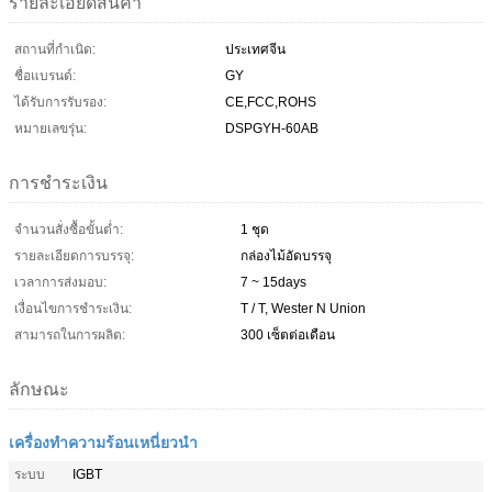
รายละเอียดสินค้า
สถานที่กำเนิด:
ประเทศจีน
ชื่อแบรนด์:
GY
ได้รับการรับรอง:
CE,FCC,ROHS
หมายเลขรุ่น:
DSPGYH-60AB
การชำระเงิน
จำนวนสั่งซื้อขั้นต่ำ:
1 ชุด
รายละเอียดการบรรจุ:
กล่องไม้อัดบรรจุ
เวลาการส่งมอบ:
7 ~ 15days
เงื่อนไขการชำระเงิน:
T / T, Wester N Union
สามารถในการผลิต:
300 เซ็ตต่อเดือน
ลักษณะ
เครื่องทำความร้อนเหนี่ยวนำ
ระบบ
IGBT