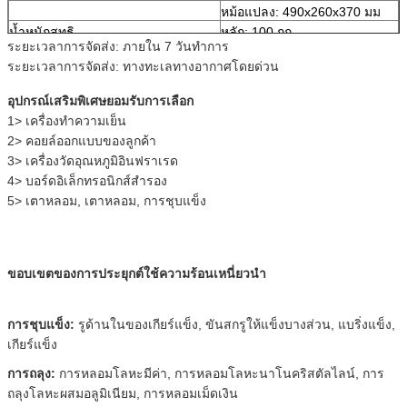
หม้อแปลง: 490x260x370 มม
น้ำหนักสุทธิ
หลัก: 100 กก
ระยะเวลาการจัดส่ง: ภายใน 7 วันทำการ
หม้อแปลงไฟฟ้า: 28 กก
ระยะเวลาการจัดส่ง: ทางทะเลทางอากาศโดยด่วน
อุปกรณ์เสริมพิเศษยอมรับการเลือก
1> เครื่องทำความเย็น
2> คอยล์ออกแบบของลูกค้า
3> เครื่องวัดอุณหภูมิอินฟราเรด
4> บอร์ดอิเล็กทรอนิกส์สำรอง
5> เตาหลอม, เตาหลอม, การชุบแข็ง
ขอบเขตของการประยุกต์ใช้ความร้อนเหนี่ยวนำ
การชุบแข็ง:
รูด้านในของเกียร์แข็ง, ขันสกรูให้แข็งบางส่วน, แบริ่งแข็ง,
เกียร์แข็ง
การถลุง:
การหลอมโลหะมีค่า, การหลอมโลหะนาโนคริสตัลไลน์, การ
ถลุงโลหะผสมอลูมิเนียม, การหลอมเม็ดเงิน