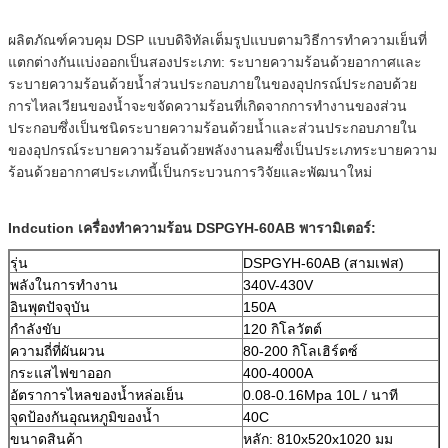
ผลิตภัณฑ์ควบคุม DSP แบบดิจิทัลเต็มรูปแบบตามวิธีการทำความเย็นที่
แตกต่างกันแบ่งออกเป็นสองประเภท: ระบายความร้อนด้วยอากาศและ
ระบายความร้อนด้วยน้ำส่วนประกอบภายในของอุปกรณ์ประกอบด้วย
การไหลเวียนของน้ำจะขจัดความร้อนที่เกิดจากการทำงานของส่วน
ประกอบซึ่งเป็นชนิดระบายความร้อนด้วยน้ำและส่วนประกอบภายใน
ของอุปกรณ์ระบายความร้อนด้วยพลังงานลมซึ่งเป็นประเภทระบายความ
ร้อนด้วยอากาศประเภทนี้เป็นกระบวนการวิจัยและพัฒนาใหม่
Indcution เครื่องทำความร้อน DSPGYH-60AB พารามิเตอร์:
รุ่น
DSPGYH-60AB (สามเฟส)
พลังในการทำงาน
340V-430V
อินพุตปัจจุบัน
150A
กำลังขับ
120 กิโลวัตต์
ความถี่ที่ผันผวน
80-200 กิโลเฮิร์ตซ์
กระแสไฟขาออก
400-4000A
อัตราการไหลของน้ำหล่อเย็น
0.08-0.16Mpa 10L / นาที
จุดป้องกันอุณหภูมิของน้ำ
40C
ขนาดสินค้า
หลัก: 810x520x1020 มม