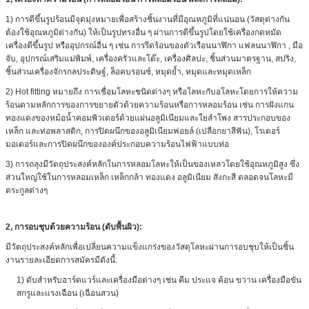
1) การตีขึ้นรูปร้อนมีจุดมุ่งหมายเพื่อสร้างชิ้นงานที่มีอุณหภูมิที่แน่นอน (วัสดุต่างกัน
ต้องใช้อุณหภูมิต่างกัน) ให้เป็นรูปทรงอื่น ๆ ผ่านการตีขึ้นรูปโดยใช้เครื่องกดหมัด
เครื่องตีขึ้นรูป หรืออุปกรณ์อื่น ๆ เช่น การรีดร้อนของตัวเรือนนาฬิกา แฟลนนาฬิกา , มือ
จับ, อุปกรณ์เสริมแม่พิมพ์, เครื่องครัวและโต๊ะ, เครื่องศิลปะ, ชิ้นส่วนมาตรฐาน, สปริง,
ชิ้นส่วนเครื่องจักรกลประดิษฐ์, ล็อคบรอนซ์, หมุดย้ำ, หมุดและหมุดเหล็ก
2) Hot fitting หมายถึง การเชื่อมโลหะชนิดต่างๆ หรือโลหะกับอโลหะโดยการให้ความ
ร้อนตามหลักการของการขยายตัวด้วยความร้อนหรือการหลอมร้อน เช่น การฝังแกน
ทองแดงของหม้อน้ำคอมพิวเตอร์ด้วยแผ่นอลูมิเนียมและใยลำโพง สารประกอบของ
เหล็ก และท่อพลาสติก, การปิดผนึกของอลูมิเนียมฟอยล์ (เปลือกยาสีฟัน), โรเตอร์
มอเตอร์และการปิดผนึกขององค์ประกอบความร้อนไฟฟ้าแบบท่อ
3) การถลุงมีวัตถุประสงค์หลักในการหลอมโลหะให้เป็นของเหลวโดยใช้อุณหภูมิสูง ซึ่ง
ส่วนใหญ่ใช้ในการหลอมเหล็ก เหล็กกล้า ทองแดง อลูมิเนียม สังกะสี ตลอดจนโลหะมี
ตระกูลต่างๆ
2,
การอบชุบด้วยความร้อน (ดับพื้นผิว):
มีวัตถุประสงค์หลักเพื่อเปลี่ยนความแข็งแกร่งของวัสดุโลหะผ่านการอบชุบให้เป็นชิ้น
งานรายละเอียดการสมัครมีดังนี้:
1) ดับสำหรับฮาร์ดแวร์และเครื่องมือต่างๆ เช่น คีม ประแจ ค้อน ขวาน เครื่องมือขัน
สกรูและแรงเฉือน (เฉือนสวน)