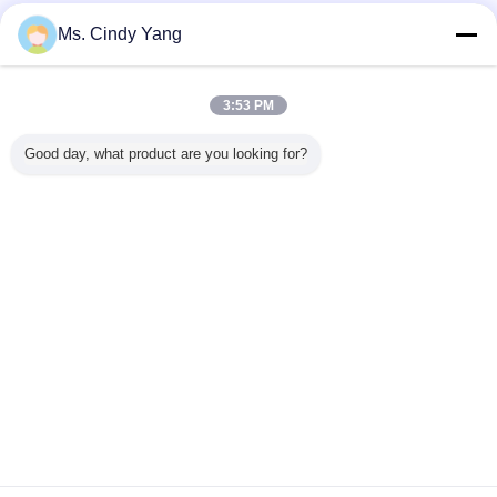
อุปกรณ์ทำความร้อนเหนี่ยวนำ
มากกว่า
Ms. Cindy Yang
3:53 PM
Good day, what product are you looking for?
เลขเต็ม)
อุปกรณ์ทำความ
เครื่องทำความร้อน
เครื่องรักษาความ
อุปกรณ์ใ
สูง 30-
ร้อนแบบเหนี่ยวนำ
ความถี่ปานกลาง
ร้อนโลหะ 60KW
ร้อนเหนี
อุปกรณ์
ประหยัดพลังงาน
Induction อุปกรณ์
10-50 กิโลเฮิร์ตซ์
สำหรับกา
อนเหนี่ยว
สำหรับการดับเพลา
ความผันผวนของ
โลห
60KW
การชุบแข็งของ
ความถี่กับเครื่อง
เฟือง
ทำความเย็น
เปลี่ยนภาษา
อุตสาหกรรม
Thai
บ้าน
|
เกี่ยวกับเรา
|
ติดต่อเรา
|
แผนผังเว็บไซต์
|
Privacy Policy
สก์ท็อปดู
Copyright © 2014 - 2025 Guang Yuan Technology (HK) Electronics Co.,
Limited.
All rights reserved.