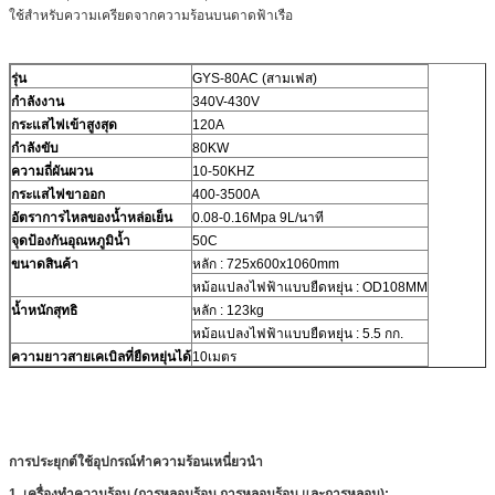
ใช้สำหรับความเครียดจากความร้อนบนดาดฟ้าเรือ
รุ่น
GYS-80AC (สามเฟส)
กำลังงาน
340V-430V
กระแสไฟเข้าสูงสุด
120A
กำลังขับ
80KW
ความถี่ผันผวน
10-50KHZ
กระแสไฟขาออก
400-3500A
อัตราการไหลของน้ำหล่อเย็น
0.08-0.16Mpa 9L/นาที
จุดป้องกันอุณหภูมิน้ำ
50C
ขนาดสินค้า
หลัก : 725x600x1060mm
หม้อแปลงไฟฟ้าแบบยืดหยุ่น : OD108MM
น้ำหนักสุทธิ
หลัก : 123kg
หม้อแปลงไฟฟ้าแบบยืดหยุ่น : 5.5 กก.
ความยาวสายเคเบิลที่ยืดหยุ่นได้
10เมตร
การประยุกต์ใช้อุปกรณ์ทำความร้อนเหนี่ยวนำ
1,
เครื่องทำความร้อน (การหลอมร้อน การหลอมร้อน และการหลอม):