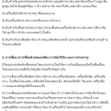
2) ดับสำหรับอุปกรณ์รถยนต์และรถจักรยานยนต์ต่างๆ เช่น เพลาข้อเหวี่ยง ก้านสูบ พิน
ลูกสูบ ล้อโซ่ ล้ออลูมิเนียม วาล์ว เพลาอาร์ม เพลากึ่งขับ เพลาเล็ก และตะเกียบ
3) เครื่องมือไฟฟ้าต่างๆ เช่น เฟืองและแกน
4) ดับเครื่องมือกล เช่น แท่นกลึงและรางนำทาง
5) ดับสำหรับชิ้นส่วนโลหะฮาร์ดแวร์และชิ้นส่วนเครื่องจักรต่างๆ เช่น เพลา เฟือง (ล้อ
โซ่) ลูกเบี้ยว หัวจับ และแคลมป์ เป็นต้น
6) ดับสำหรับแม่พิมพ์ฮาร์ดแวร์ เช่นแม่พิมพ์ขนาดเล็ก อุปกรณ์เสริมแม่พิมพ์ และรูด้าน
ในของแม่พิมพ์
3,
การเชื่อม (การเชื่อมด้วยทองเหลือง การบัดกรีเงิน และการประสาน)
มีวัตถุประสงค์หลักเพื่อหลอมโลหะประสานโดยให้ความร้อนที่อุณหภูมิหนึ่งเพื่อเชื่อม
โลหะสองประเภทที่เป็นวัสดุเดียวกันหรือวัสดุต่างกัน
1) การเชื่อมเครื่องมือตัดฮาร์ดแวร์ต่างๆ เช่น เครื่องมือเพชร, เครื่องมือขัด, เครื่องมือ
เจาะ, ใบเลื่อยโลหะผสม, เครื่องตัดโลหะผสมแข็ง, คัตเตอร์มิลลิ่ง, รีมเมอร์, เครื่องมือ
วางแผนและบิตศูนย์ที่เป็นของแข็ง
2) การเชื่อมอุปกรณ์เชิงกลต่างๆ ของฮาร์ดแวร์: การบัดกรีเงินและการบัดกรีแข็งของ
โลหะที่มีความหลากหลายเหมือนกันหรือหลากหลาย เช่น ฮาร์ดแวร์ห้องน้ำและ
ผลิตภัณฑ์ในครัว ข้อต่อทองแดงสำหรับทำความเย็น อุปกรณ์ตกแต่งโคมไฟ การติดตั้ง
แม่พิมพ์ที่มีความแม่นยำ ที่จับฮาร์ดแวร์ เครื่องตีไข่ โลหะผสมเหล็ก และเหล็กกล้า