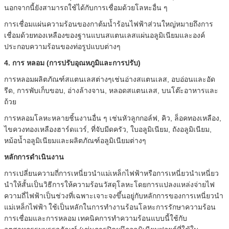
นอกจากนี้ยังสามารถใช้ได้กับการเชื่อมด้วยโลหะอื่น ๆ
การเชื่อมแผ่นความร้อนของกาต้มน้ำร้อนไฟฟ้าส่วนใหญ่หมายถึงการ
เชื่อมด้วยทองเหลืองของฐานแบนสแตนเลสแผ่นอลูมิเนียมและองค์
ประกอบความร้อนของท่อรูปแบบต่างๆ
4. การ
หลอม (การปรับอุณหภูมิและการปรับ)
การหลอมผลิตภัณฑ์สแตนเลสต่างๆเช่นอ่างสแตนเลส, อบอ่อนและอัด
รีด, การพับเก็บขอบ, อ่างล้างจาน, หลอดสแตนเลส, บนโต๊ะอาหารและ
ถ้วย
การหลอมโลหะหลายชิ้นงานอื่น ๆ เช่นหัวลูกกอล์ฟ, คิว, ล็อคทองเหลือง,
ไขควงทองเหลืองฮาร์ดแวร์, ที่จับมีดครัว, ใบอลูมิเนียม, ถังอลูมิเนียม,
หม้อน้ำอลูมิเนียมและผลิตภัณฑ์อลูมิเนียมต่างๆ
หลักการดำเนินงาน
การเปลี่ยนความถี่การเหนี่ยวนำแม่เหล็กไฟฟ้าหรือการเหนี่ยวนำเหนี่ยว
นำให้สั้นเป็นวิธีการให้ความร้อนวัสดุโลหะโดยการแปลงแหล่งจ่ายไฟ
ความถี่ไฟฟ้าเป็นช่วงที่เฉพาะเจาะจงขึ้นอยู่กับหลักการของการเหนี่ยวนำ
แม่เหล็กไฟฟ้า
ใช้เป็นหลักในการทำงานร้อนโลหะการรักษาความร้อน
การเชื่อมและการหลอม
เทคนิคการทำความร้อนแบบนี้ใช้กับ