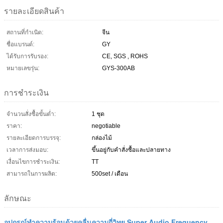
รายละเอียดสินค้า
สถานที่กำเนิด:
จีน
ชื่อแบรนด์:
GY
ได้รับการรับรอง:
CE, SGS , ROHS
หมายเลขรุ่น:
GYS-300AB
การชำระเงิน
จำนวนสั่งซื้อขั้นต่ำ:
1 ชุด
ราคา:
negotiable
รายละเอียดการบรรจุ:
กล่องไม้
เวลาการส่งมอบ:
ขึ้นอยู่กับคำสั่งซื้อและปลายทาง
เงื่อนไขการชำระเงิน:
TT
สามารถในการผลิต:
500set / เดือน
ลักษณะ
อุปกรณ์ทำความร้อนด้วยคลื่นความถี่วิทยุ Super Audio Frequency