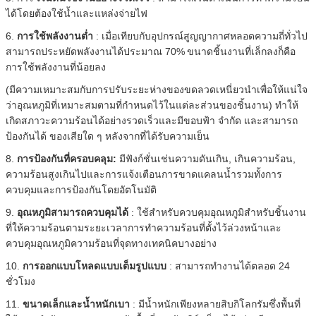
ได้โดยต้องใช้น้ำและแหล่งจ่ายไฟ
6.
การใช้พลังงานต่ำ
: เมื่อเทียบกับอุปกรณ์สูญญากาศหลอดความถี่ทั่วไป
สามารถประหยัดพลังงานได้ประมาณ 70%
ขนาดชิ้นงานที่เล็กลงก็คือ
การใช้พลังงานที่น้อยลง
(มีความเหมาะสมกับการปรับระยะห่างของขดลวดเหนี่ยวนำเพื่อให้แน่ใจ
ว่าอุณหภูมิที่เหมาะสมตามที่กำหนดไว้ในแต่ละส่วนของชิ้นงาน) ทำให้
เกิดสภาวะความร้อนได้อย่างรวดเร็วและมีขอบฟ้า จำกัด และสามารถ
ป้องกันได้ ของเสียใด ๆ หลังจากที่ได้รับความเย็น
8.
การป้องกันที่ครอบคลุม:
มีฟังก์ชั่นเช่นความดันเกิน, เกินความร้อน,
ความร้อนสูงเกินไปและการแจ้งเตือนการขาดแคลนน้ำรวมทั้งการ
ควบคุมและการป้องกันโดยอัตโนมัติ
9.
อุณหภูมิสามารถควบคุมได้
: ใช้สำหรับควบคุมอุณหภูมิสำหรับชิ้นงาน
ที่ให้ความร้อนตามระยะเวลาการทำความร้อนที่ตั้งไว้ล่วงหน้าและ
ควบคุมอุณหภูมิความร้อนที่จุดทางเทคนิคบางอย่าง
10.
การออกแบบโหลดแบบเต็มรูปแบบ
: สามารถทำงานได้ตลอด 24
ชั่วโมง
11.
ขนาดเล็กและน้ำหนักเบา
: มีน้ำหนักเพียงหลายสิบกิโลกรัมซึ่งพื้นที่