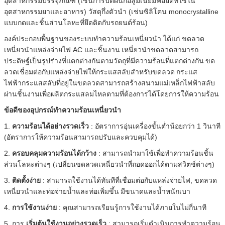
อุตสาหกรรมบรรจุภัณฑ์ (เช่นการปิดผนึกอลูมิเนียมฟอยด์ที่ใช้ใน
อุตสาหกรรมยาและอาหาร) วัสดุกึ่งตัวนำ (เช่นซิลิโคน monocrystalline
แบบกดและชิ้นส่วนโลหะที่ยึดติดกับรถยนต์ร้อน)
องค์ประกอบพื้นฐานของระบบทำความร้อนเหนี่ยวนำ ได้แก่ ขดลวด
เหนี่ยวนำแหล่งจ่ายไฟ AC และชิ้นงาน
เหนี่ยวนำขดลวดสามารถ
ประดิษฐ์เป็นรูปร่างที่แตกต่างกันตามวัตถุที่มีความร้อนที่แตกต่างกัน
ขด
ลวดเชื่อมต่อกับแหล่งจ่ายไฟให้กระแสสลับสำหรับขดลวด
กระแส
ไฟฟ้ากระแสสลับที่อยู่ในขดลวดสามารถสร้างสนามแม่เหล็กไฟฟ้าสลับ
ผ่านชิ้นงานเพื่อผลิตกระแสลมไหลตามที่ต้องการได้โดยการให้ความร้อน
ข้อดีของอุปกรณ์ทำความร้อนเหนี่ยวนำ
1.
ความร้อนได้อย่างรวดเร็ว
: อัตราการอุ่นเครื่องขั้นต่ำน้อยกว่า 1 วินาที
(อัตราการให้ความร้อนสามารถปรับและควบคุมได้)
2.
ครอบคลุมความร้อนได้กว้าง
: สามารถนำมาใช้เพื่อทำความร้อนชิ้น
ส่วนโลหะต่างๆ (เปลี่ยนขดลวดเหนี่ยวนำที่ถอดออกได้ตามสวิตช์ต่างๆ)
3.
ติดตั้งง่าย
: สามารถใช้งานได้ทันทีที่เชื่อมต่อกับแหล่งจ่ายไฟ, ขดลวด
เหนี่ยวนำและท่อจ่ายน้ำและท่อเพิ่มขึ้น
มีขนาดและน้ำหนักเบา
4.
การใช้งานง่าย
: คุณสามารถเรียนรู้การใช้งานได้ภายในไม่กี่นาที
5. การ
เริ่มต้นใช้งานอย่างรวดเร็ว
: สามารถเริ่มดำเนินการทำความร้อน