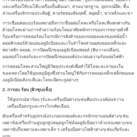
และเครื่องใช้บนโต๊ะเครื่องปั้นดินเผา, ส่วนมาตรฐาน, อุปกรณ์ยึด, ชิ้น
ส่วนเครื่องจักรกลประดิษฐ์, สายรัดทองสัมฤทธิ์, หมุดย้ำ, ขาเหล็กและขา
การเชื่อมต่อแบบร้อนหมายถึงการเชื่อมต่อโลหะหรือโลหะที่แตกต่างกัน
ด้วยอโลหะผ่านการทำความร้อนโดยอาศัยหลักการของการขยายตัวที่
ร้อนหรือการหลอมร้อนในกรณีการฝังตัวของแกนทองแดงของหม้อน้ำ
คอมพิวเตอร์ด้วยแผ่นอลูมิเนียมและเว็บลำโพงส่วนผสมของเหล็กและ
พลาสติก หลอด, การปิดผนึกของอลูมิเนียมฟอยล์ (ฟันวางเปลือก),
มอเตอร์โรเตอร์และการปิดผนึกขององค์ประกอบความร้อนท่อไฟฟ้า
การหลอมโลหะส่วนใหญ่มีวัตถุประสงค์เพื่อทำให้โลหะละลายลงใน
ของเหลวโดยใช้อุณหภูมิสูงซึ่งส่วนใหญ่ใช้กับการหลอมเหล็กเหล็กทองแด
งอลูมิเนียมสังกะสีและโลหะมีตระกูลต่างๆ
2. การอบ
ร้อน (ผิวชุบแข็ง)
ใช้อุปกรณ์ฮาร์ดแวร์และเครื่องมือต่างๆเช่นคีมประแจค้อนขวาน
เครื่องมือสกรูและกรรไกรตัดเฉือน
ดับเครื่องสำหรับอุปกรณ์ประกอบรถยนต์และรถจักรยานยนต์ต่างๆเช่น
เพลาข้อเหวี่ยงก้านสูบลูกสูบหมุดลูกโซ่ล้ออลูมิเนียมวาล์วแขนเพลาแขน
เพลาขับกึ่งเพลาและเพลาเล็ก ๆ เครื่องมือทางไฟฟ้าต่างๆเช่นเกียร์และ
แกน