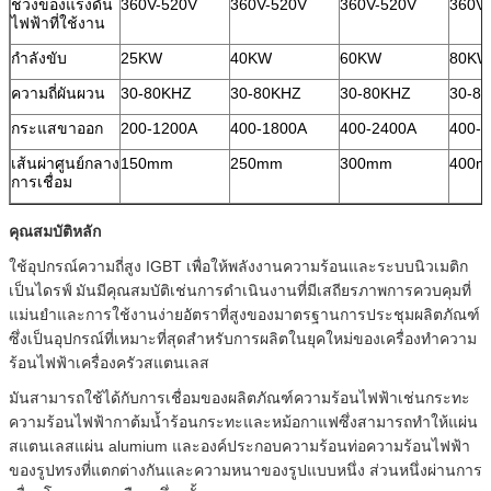
ช่วงของแรงดัน
360V-520V
360V-520V
360V-520V
360V
ไฟฟ้าที่ใช้งาน
กำลังขับ
25KW
40KW
60KW
80KW
ความถี่ผันผวน
30-80KHZ
30-80KHZ
30-80KHZ
30-8
กระแสขาออก
200-1200A
400-1800A
400-2400A
400-
เส้นผ่าศูนย์กลาง
150mm
250mm
300mm
400
การเชื่อม
คุณสมบัติหลัก
ใช้อุปกรณ์ความถี่สูง IGBT เพื่อให้พลังงานความร้อนและระบบนิวเมติก
เป็นไดรฟ์
มันมีคุณสมบัติเช่นการดำเนินงานที่มีเสถียรภาพการควบคุมที่
แม่นยำและการใช้งานง่ายอัตราที่สูงของมาตรฐานการประชุมผลิตภัณฑ์
ซึ่งเป็นอุปกรณ์ที่เหมาะที่สุดสำหรับการผลิตในยุคใหม่ของเครื่องทำความ
ร้อนไฟฟ้าเครื่องครัวสแตนเลส
มันสามารถใช้ได้กับการเชื่อมของผลิตภัณฑ์ความร้อนไฟฟ้าเช่นกระทะ
ความร้อนไฟฟ้ากาต้มน้ำร้อนกระทะและหม้อกาแฟซึ่งสามารถทำให้แผ่น
สแตนเลสแผ่น alumium และองค์ประกอบความร้อนท่อความร้อนไฟฟ้า
ของรูปทรงที่แตกต่างกันและความหนาของรูปแบบหนึ่ง ส่วนหนึ่งผ่านการ