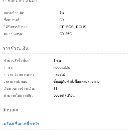
รายละเอียดสินค้า
สถานที่กำเนิด:
จีน
ชื่อแบรนด์:
GY
ได้รับการรับรอง:
CE, SGS , ROHS
หมายเลขรุ่น:
GY-25C
การชำระเงิน
จำนวนสั่งซื้อขั้นต่ำ:
1 ชุด
ราคา:
negotiable
รายละเอียดการบรรจุ:
กล่องไม้
เวลาการส่งมอบ:
ขึ้นอยู่กับคำสั่งซื้อและปลายทาง
เงื่อนไขการชำระเงิน:
TT
สามารถในการผลิต:
500set / เดือน
ลักษณะ
เครื่องเชื่อมเหนี่ยวนำ