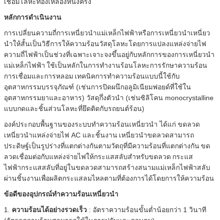
เชื่อมโลหะทองเหลืองหนึ่งครั้ง
หลักการดำเนินงาน
การเปลี่ยนความถี่การเหนี่ยวนำแม่เหล็กไฟฟ้าหรือการเหนี่ยวนำเหนี่ยว
นำให้สั้นเป็นวิธีการให้ความร้อนวัสดุโลหะโดยการแปลงแหล่งจ่ายไฟ
ความถี่ไฟฟ้าเป็นช่วงที่เฉพาะเจาะจงขึ้นอยู่กับหลักการของการเหนี่ยวนำ
แม่เหล็กไฟฟ้า
ใช้เป็นหลักในการทำงานร้อนโลหะการรักษาความร้อน
การเชื่อมและการหลอม
เทคนิคการทำความร้อนแบบนี้ใช้กับ
อุตสาหกรรมบรรจุภัณฑ์ (เช่นการปิดผนึกอลูมิเนียมฟอยด์ที่ใช้ใน
อุตสาหกรรมยาและอาหาร) วัสดุกึ่งตัวนำ (เช่นซิลิโคน monocrystalline
แบบกดและชิ้นส่วนโลหะที่ยึดติดกับรถยนต์ร้อน)
องค์ประกอบพื้นฐานของระบบทำความร้อนเหนี่ยวนำ ได้แก่ ขดลวด
เหนี่ยวนำแหล่งจ่ายไฟ AC และชิ้นงาน
เหนี่ยวนำขดลวดสามารถ
ประดิษฐ์เป็นรูปร่างที่แตกต่างกันตามวัตถุที่มีความร้อนที่แตกต่างกัน
ขด
ลวดเชื่อมต่อกับแหล่งจ่ายไฟให้กระแสสลับสำหรับขดลวด
กระแส
ไฟฟ้ากระแสสลับที่อยู่ในขดลวดสามารถสร้างสนามแม่เหล็กไฟฟ้าสลับ
ผ่านชิ้นงานเพื่อผลิตกระแสลมไหลตามที่ต้องการได้โดยการให้ความร้อน
ข้อดีของอุปกรณ์ทำความร้อนเหนี่ยวนำ
1.
ความร้อนได้อย่างรวดเร็ว
: อัตราความร้อนขั้นต่ำน้อยกว่า 1 วินาที