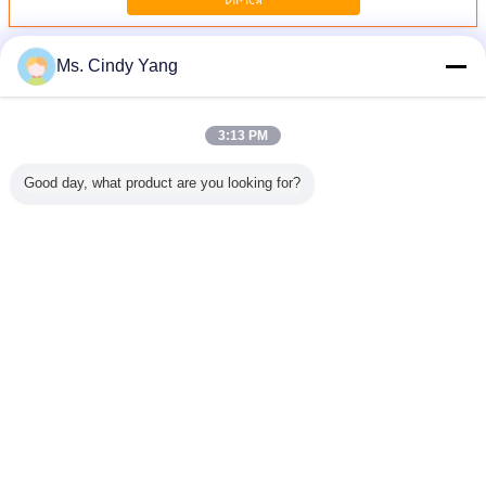
เครื่องเชื่อมเหนี่ยวนำ
มากกว่า
Ms. Cindy Yang
3:13 PM
Good day, what product are you looking for?
่อมการ
สแตนเลสแพน
60KW เครื่องเชื่อม
ความถี่สูงหกสถานี
40KW IG
ำ IGBT
80KW Weld
Braze เครื่อง
เครื่องเชื่อม Braze
ความถี่ส
าชีพ
Preheating
ทำความร้อนเหนี่ยว
เครื่องทำความร้อน
Induction W
รอุ่น
Induction เครื่อง
นำสำหรับเชื่อม
เหนี่ยวนำ 80KW
Machine, ไ
อนร้อน
เชื่อม 30-80KHZ
Pan Pan ไฟฟ้า
40KW เครื
W
Preheat
เปลี่ยนภาษา
Thai
บ้าน
|
เกี่ยวกับเรา
|
ติดต่อเรา
|
แผนผังเว็บไซต์
|
Privacy Policy
สก์ท็อปดู
Copyright © 2014 - 2025 Guang Yuan Technology (HK) Electronics Co.,