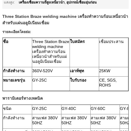
เครื่องเชื่อมความถี่สูงเหนี่ยวนำ
อุปกรณ์เชื่อมอุ่นก่อน
แสงสูง:
,
Three Station Braze welding machine เครื่องทำความร้อนเหนี่ยวนำ
สำหรับแผ่นอลูมิเนียมเชื่อม
รายละเอียดโดยย่อ:
ชื่อ
Three Station Braze
ใบสมัคร
เชื่อมประสาน
welding machine
เครื่องทำความร้อน
เหนี่ยวนำสำหรับแผ่
นอลูมิเนียมเชื่อม
กำลังทำงาน
360V-520V
เอาท์พุท
25KW
หมายเลขรุ่น
GY-25C
ใบรับรอง
CE, SGS,
ROHS
พารามิเตอร์ทางเทคนิค
ชนิด
GY-25C
GY-40C
GY-60C
GY-8
กำลังทำงาน
สามเฟส 380V
สามเฟส 380V
สามเฟส 380V
สามเ
50HZ
50HZ
50HZ
50HZ