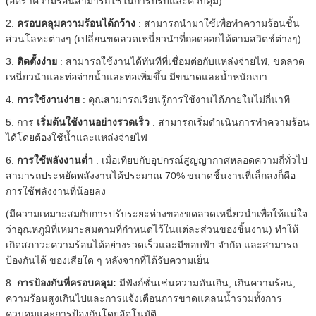
(อัตราความร้อนสามารถใช้ในการปรับและควบคุม)
2.
ครอบคลุมความร้อนได้กว้าง
: สามารถนำมาใช้เพื่อทำความร้อนชิ้น
ส่วนโลหะต่างๆ (เปลี่ยนขดลวดเหนี่ยวนำที่ถอดออกได้ตามสวิตช์ต่างๆ)
3.
ติดตั้งง่าย
: สามารถใช้งานได้ทันทีที่เชื่อมต่อกับแหล่งจ่ายไฟ, ขดลวด
เหนี่ยวนำและท่อจ่ายน้ำและท่อเพิ่มขึ้น
มีขนาดและน้ำหนักเบา
4.
การใช้งานง่าย
: คุณสามารถเรียนรู้การใช้งานได้ภายในไม่กี่นาที
5. การ
เริ่มต้นใช้งานอย่างรวดเร็ว
: สามารถเริ่มดำเนินการทำความร้อน
ได้โดยต้องใช้น้ำและแหล่งจ่ายไฟ
6.
การใช้พลังงานต่ำ
: เมื่อเทียบกับอุปกรณ์สูญญากาศหลอดความถี่ทั่วไป
สามารถประหยัดพลังงานได้ประมาณ 70%
ขนาดชิ้นงานที่เล็กลงก็คือ
การใช้พลังงานที่น้อยลง
(มีความเหมาะสมกับการปรับระยะห่างของขดลวดเหนี่ยวนำเพื่อให้แน่ใจ
ว่าอุณหภูมิที่เหมาะสมตามที่กำหนดไว้ในแต่ละส่วนของชิ้นงาน) ทำให้
เกิดสภาวะความร้อนได้อย่างรวดเร็วและมีขอบฟ้า จำกัด และสามารถ
ป้องกันได้ ของเสียใด ๆ หลังจากที่ได้รับความเย็น
8.
การป้องกันที่ครอบคลุม:
มีฟังก์ชั่นเช่นความดันเกิน, เกินความร้อน,
ความร้อนสูงเกินไปและการแจ้งเตือนการขาดแคลนน้ำรวมทั้งการ
ควบคุมและการป้องกันโดยอัตโนมัติ