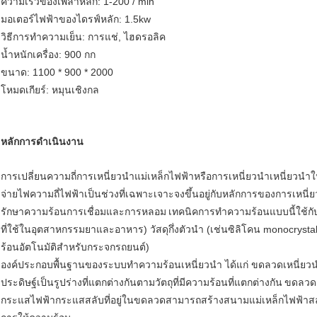
ความเร็วของเพลาหลัก: 1-200 / min
มอเตอร์ไฟฟ้าของไดรฟ์หลัก: 1.5kw
วิธีการทำความเย็น: การแช่, ไฮดรอลิค
น้ำหนักเครื่อง: 900 กก
ขนาด: 1100 * 900 * 2000
โหมดเกียร์: หมุนเชิงกล
หลักการดำเนินงาน
การเปลี่ยนความถี่การเหนี่ยวนำแม่เหล็กไฟฟ้าหรือการเหนี่ยวนำเหนี่ยวนำ
จ่ายไฟความถี่ไฟฟ้าเป็นช่วงที่เฉพาะเจาะจงขึ้นอยู่กับหลักการของการเหนี่
รักษาความร้อนการเชื่อมและการหลอม
เทคนิคการทำความร้อนแบบนี้ใช้กับ
ที่ใช้ในอุตสาหกรรมยาและอาหาร) วัสดุกึ่งตัวนำ (เช่นซิลิโคน monocrysta
ร้อนอัตโนมัติสำหรับกระจกรถยนต์)
องค์ประกอบพื้นฐานของระบบทำความร้อนเหนี่ยวนำ ได้แก่ ขดลวดเหนี่ยว
ประดิษฐ์เป็นรูปร่างที่แตกต่างกันตามวัตถุที่มีความร้อนที่แตกต่างกัน
ขดลวดเ
กระแสไฟฟ้ากระแสสลับที่อยู่ในขดลวดสามารถสร้างสนามแม่เหล็กไฟฟ้าสลั