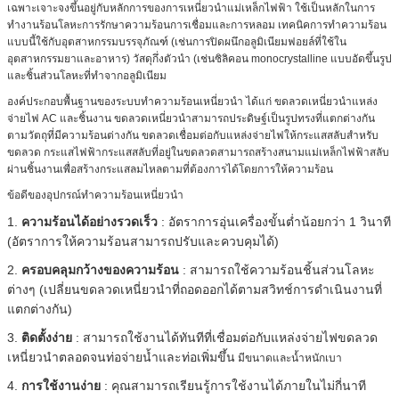
เฉพาะเจาะจงขึ้นอยู่กับหลักการของการเหนี่ยวนำแม่เหล็กไฟฟ้า ใช้เป็นหลักในการ
ทำงานร้อนโลหะการรักษาความร้อนการเชื่อมและการหลอม เทคนิคการทำความร้อน
แบบนี้ใช้กับอุตสาหกรรมบรรจุภัณฑ์ (เช่นการปิดผนึกอลูมิเนียมฟอยล์ที่ใช้ใน
อุตสาหกรรมยาและอาหาร) วัสดุกึ่งตัวนำ (เช่นซิลิคอน monocrystalline แบบอัดขึ้นรูป
และชิ้นส่วนโลหะที่ทำจากอลูมิเนียม
องค์ประกอบพื้นฐานของระบบทำความร้อนเหนี่ยวนำ ได้แก่ ขดลวดเหนี่ยวนำแหล่ง
จ่ายไฟ AC และชิ้นงาน ขดลวดเหนี่ยวนำสามารถประดิษฐ์เป็นรูปทรงที่แตกต่างกัน
ตามวัตถุที่มีความร้อนต่างกัน ขดลวดเชื่อมต่อกับแหล่งจ่ายไฟให้กระแสสลับสำหรับ
ขดลวด กระแสไฟฟ้ากระแสสลับที่อยู่ในขดลวดสามารถสร้างสนามแม่เหล็กไฟฟ้าสลับ
ผ่านชิ้นงานเพื่อสร้างกระแสลมไหลตามที่ต้องการได้โดยการให้ความร้อน
ข้อดีของอุปกรณ์ทำความร้อนเหนี่ยวนำ
1.
ความร้อนได้อย่างรวดเร็ว
: อัตราการอุ่นเครื่องขั้นต่ำน้อยกว่า 1 วินาที
(อัตราการให้ความร้อนสามารถปรับและควบคุมได้)
2.
ครอบคลุมกว้างของความร้อน
: สามารถใช้ความร้อนชิ้นส่วนโลหะ
ต่างๆ (เปลี่ยนขดลวดเหนี่ยวนำที่ถอดออกได้ตามสวิทช์การดำเนินงานที่
แตกต่างกัน)
3.
ติดตั้งง่าย
: สามารถใช้งานได้ทันทีที่เชื่อมต่อกับแหล่งจ่ายไฟขดลวด
เหนี่ยวนำตลอดจนท่อจ่ายน้ำและท่อเพิ่มขึ้น
มีขนาดและน้ำหนักเบา
4.
การใช้งานง่าย
: คุณสามารถเรียนรู้การใช้งานได้ภายในไม่กี่นาที