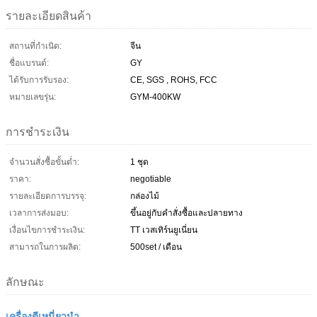
รายละเอียดสินค้า
สถานที่กำเนิด:
จีน
ชื่อแบรนด์:
GY
ได้รับการรับรอง:
CE, SGS , ROHS, FCC
หมายเลขรุ่น:
GYM-400KW
การชำระเงิน
จำนวนสั่งซื้อขั้นต่ำ:
1 ชุด
ราคา:
negotiable
รายละเอียดการบรรจุ:
กล่องไม้
เวลาการส่งมอบ:
ขึ้นอยู่กับคำสั่งซื้อและปลายทาง
เงื่อนไขการชำระเงิน:
TT เวสเทิร์นยูเนี่ยน
สามารถในการผลิต:
500set / เดือน
ลักษณะ
เครื่องตีเหนี่ยวนำ