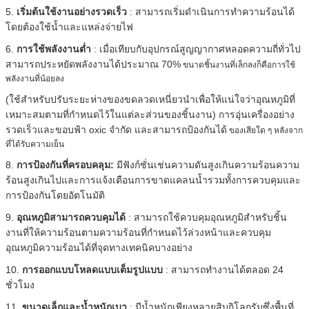
5.
เริ่มต้นใช้งานอย่างรวดเร็ว
: สามารถเริ่มดำเนินการทำความร้อนได้
โดยต้องใช้น้ำและแหล่งจ่ายไฟ
6.
การใช้พลังงานต่ำ
: เมื่อเทียบกับอุปกรณ์สูญญากาศหลอดความถี่ทั่วไป
สามารถประหยัดพลังงานได้ประมาณ 70%
ขนาดชิ้นงานที่เล็กลงก็คือการใช้
พลังงานที่น้อยลง
(ใช้สำหรับปรับระยะห่างของขดลวดเหนี่ยวนำเพื่อให้แน่ใจว่าอุณหภูมิที่
เหมาะสมตามที่กำหนดไว้ในแต่ละส่วนของชิ้นงาน) การอุ่นเครื่องอย่าง
รวดเร็วและขอบฟ้า oxic จำกัด และสามารถป้องกันได้
ของเสียใด ๆ หลังจาก
ที่ได้รับความเย็น
8.
การป้องกันที่ครอบคลุม:
มีฟังก์ชั่นเช่นความดันสูงเกินความร้อนความ
ร้อนสูงเกินไปและการแจ้งเตือนการขาดแคลนน้ำรวมทั้งการควบคุมและ
การป้องกันโดยอัตโนมัติ
9.
อุณหภูมิสามารถควบคุมได้
: สามารถใช้ควบคุมอุณหภูมิสำหรับชิ้น
งานที่ให้ความร้อนตามความร้อนที่กำหนดไว้ล่วงหน้าและควบคุม
อุณหภูมิความร้อนได้ที่จุดทางเทคนิคบางอย่าง
10.
การออกแบบโหลดแบบเต็มรูปแบบ
: สามารถทำงานได้ตลอด 24
ชั่วโมง
11.
ขนาดเล็กและน้ำหนักเบา
: มีน้ำหนักเพียงหลายสิบกิโลกรัมซึ่งพื้นที่