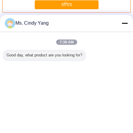
চালিয়ে
เครื่องตีเหนี่ยวนำ
มากกว่า
Ms. Cindy Yang
7:38 AM
Good day, what product are you looking for?
IGBT การควบคุม
เครื่องโกหกด้วย
อุตสาหกรรมเครื่อง
15-30mm
100kw อัตโนมัติ
การดัน 250KW
ทำความร้อน
เหล็กร้อนเ
Hot Forging เครื่อง
ความถี่ 300 กิโล
ปลอมอุ
วัตต์ความถี่สูง
เครื่อง, 1
พร้อมเตาหลอม
เปลี่ยนภาษา
Thai
บ้าน
|
เกี่ยวกับเรา
|
ติดต่อเรา
|
แผนผังเว็บไซต์
|
Privacy Policy
สก์ท็อปดู