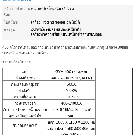
หลักการทำความ
สนามแม่เหล็กเหนี่ยวนำร้อน
ร้อน:
ใบสมัคร:
เครื่อง Froging feeder อัตโนมัติ
อุปกรณ์การปลอมแปลงเหนี่ยวนำ
แสงสูง:
,
เครื่องทำความร้อนแบบเหนี่ยวนำสำหรับปลอม
400 กิโลวัตต์เตาหลอมการเหนี่ยวนำความร้อนอุปกรณ์ผ่านเส้นผ่าศูนย์กลาง 80mm
บาร์เหล็ก / ทองแดงความร้อน
รายละเอียดโดยย่อ:
แบบ
GYM-400 (สามเฟส)
กำลังทำงาน
340V-430V (50Hz, 60Hz)
กระแสอินพุตสูงสุด
600A
กำลังขับ
400KW
ความถี่ผันผวน
1-10KHZ
กระแสขาออก
400-14000A
อัตราการไหลของน้ำหล่อเย็น
0.08-0.16Mpa 35L / นาที
จุดป้องกันอุณหภูมิน้ำ
50C
หลัก: 1665 X 1100 X 1200 มม
ขนาดผลิตภัณฑ์
หม้อแปลง: 1560x500x850 มม
หลัก: 340 กก