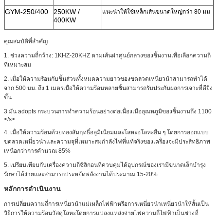
GYM-250/400
250KW /
แนะนำให้ใช้เหล็กเส้นขนาดใหญ่กว่า 80 มม
400KW
คุณสมบัติที่สำคัญ
1. ช่วงความถี่กว้าง: 1KHZ-20KHZ ตามเส้นผ่าศูนย์กลางของชิ้นงานเพื่อเลือกความถี่
ที่เหมาะสม
2. เมื่อให้ความร้อนกับชิ้นส่วนทั้งหมดความยาวของขดลวดเหนี่ยวนำสามารถทำได้
จาก 500 มม. ถึง 1 เมตรเมื่อให้ความร้อนหลายชิ้นสามารถรับประกันผลการเจาะที่ดียิ่ง
ขึ้น
3 มัน adopts กระบวนการทำความร้อนอย่างต่อเนื่องเมื่ออุณหภูมิของชิ้นงานถึง 1100
</s>
4. เมื่อให้ความร้อนด้วยทองสัมฤทธิ์อลูมิเนียมและโลหะอโลหะอื่น ๆ โดยการออกแบบ
ขดลวดเหนี่ยวนำและความจุที่เหมาะสมกำลังไฟที่แท้จริงของเครื่องจะมีประสิทธิภาพ
เหนือกว่าการคำนวณ 85%
5. เปรียบเทียบกับเครื่องความถี่ซิลิกอนที่ควบคุมได้อุปกรณ์ของเรามีขนาดเล็กบำรุง
รักษาได้ง่ายและสามารถประหยัดพลังงานได้ประมาณ 15-20%
หลักการดำเนินงาน
การเปลี่ยนความถี่การเหนี่ยวนำแม่เหล็กไฟฟ้าหรือการเหนี่ยวนำเหนี่ยวนำให้สั้นเป็น
วิธีการให้ความร้อนวัสดุโลหะโดยการแปลงแหล่งจ่ายไฟความถี่ไฟฟ้าเป็นช่วงที่