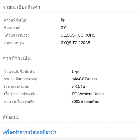
รายละเอียดสินค้า
สถานที่กำเนิด:
จีน
ชื่อแบรนด์:
GY
ได้รับการรับรอง:
CE,SGS,FCC,ROHS
หมายเลขรุ่น:
GYQS-TC-120AB
การชำระเงิน
จำนวนสั่งซื้อขั้นต่ำ:
1 ชุด
รายละเอียดการบรรจุ:
กล่องไม้อัดบรรจุ
เวลาการส่งมอบ:
7~15วัน
เงื่อนไขการชำระเงิน:
T/T, Western Union
สามารถในการผลิต:
300SET ต่อเดือน
ลักษณะ
เครื่องทำความร้อนเหนี่ยวนำ