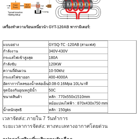
เครื่องทำความร้อนเหนี่ยวนำ GYT-120AB พารามิเตอร์:
แบบอย่าง
GYSQ-TC -120AB (สามเฟส)
กำลังงาน
340V-430V
กระแสไฟเข้าสูงสุด
180A
กำลังขับ
120KW
ความถี่ผันผวน
10-50khz
กระแสไฟขาออก
400-4000A
อัตราการไหลของน้ำหล่อเย็น
0.08-0.16Mpa 10L/นาที
จุดป้องกันอุณหภูมิน้ำ
50C
ขนาดสินค้า
หลัก : 770x550x1510mm
หม้อแปลงไฟฟ้า : 870x430x750 mm
น้ำหนักสุทธิ
หลัก : 150gks
หม้อแปลงไฟฟ้า : 120kgs
เวลาจัดส่ง: ภายใน 7 วันทำการ
ระยะเวลาการจัดส่ง: ทางทะเลทางอากาศโดยด่วน