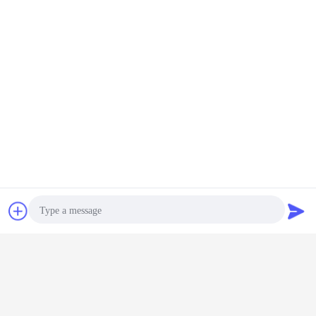
การพูดคุย
ขออ้าง
เครื่องทำความร้อนเหนี่ยวนำ บริการหลังการขาย
ถาม: ทำไมต้องเลือก บริษัท GuangYuan
ตอบ: เราเป็นผู้ผลิตซึ่งมีอยู่ในนี้มาเกือบ 20 ปีแล้วไม่ว่าจะมีคุณภาพ
Photo
ราคา บริการ เวลาจัดส่ง เราทุกคนมีข้อได้เปรียบมาก